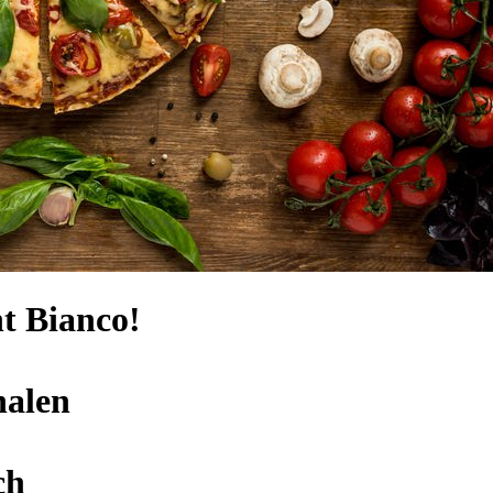
t Bianco!
halen
ch