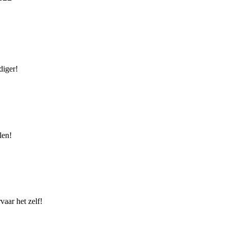
diger!
len!
vaar het zelf!