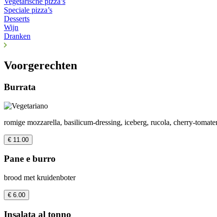
Vegetarische pizza’s
Speciale pizza’s
Desserts
Wijn
Dranken
Voorgerechten
Burrata
romige mozzarella, basilicum-dressing, iceberg, rucola, cherry-tomat
€ 11.00
Pane e burro
brood met kruidenboter
€ 6.00
Insalata al tonno